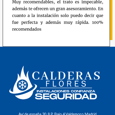
Av/ de españa 30, 8 P. Bajo 4 Valdemoro Madrid