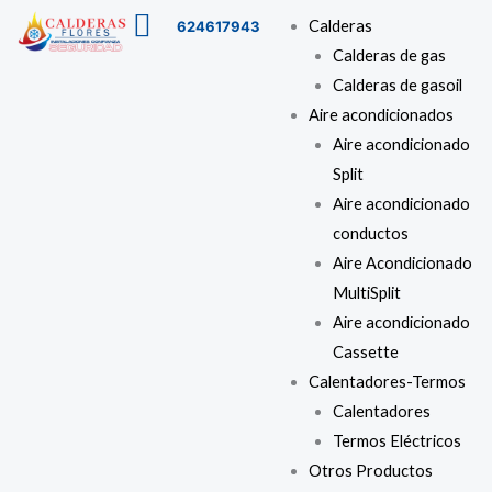
Ir
Menú
Calderas
624617943
al
Calderas de gas
contenido
Calderas de gasoil
Aire acondicionados
Aire acondicionado
Split
Aire acondicionado
conductos
Aire Acondicionado
MultiSplit
Aire acondicionado
Cassette
Calentadores-Termos
Calentadores
Termos Eléctricos
Otros Productos