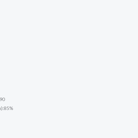
190
wh):85%