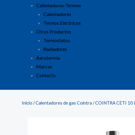
Calentadores-Termos
Calentadores
Termos Eléctricos
Otros Productos
Termostatos
Radiadores
Aerotermia
Marcas
Contacto
Inicio
/
Calentadores de gas Cointra
/ COINTRA CETI 10