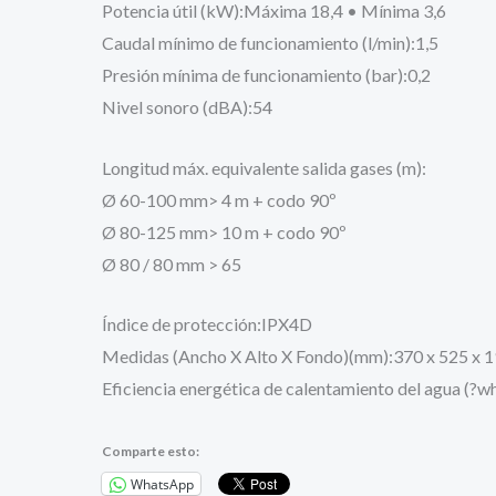
Potencia útil (kW):Máxima 18,4 • Mínima 3,6
Caudal mínimo de funcionamiento (l/min):1,5
Presión mínima de funcionamiento (bar):0,2
Nivel sonoro (dBA):54
Longitud máx. equivalente salida gases (m):
Ø 60-100 mm> 4 m + codo 90º
Ø 80-125 mm> 10 m + codo 90º
Ø 80 / 80 mm > 65
Índice de protección:IPX4D
Medidas (Ancho X Alto X Fondo)(mm):370 x 525 x 
Eficiencia energética de calentamiento del agua (?
Comparte esto:
WhatsApp