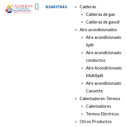
Ir
Menú
Calderas
624617943
al
Calderas de gas
contenido
Calderas de gasoil
Aire acondicionados
Aire acondicionado
Split
Aire acondicionado
conductos
Aire Acondicionado
MultiSplit
Aire acondicionado
Cassette
Calentadores-Termos
Calentadores
Termos Eléctricos
Otros Productos