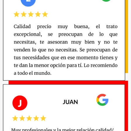
5
de
5