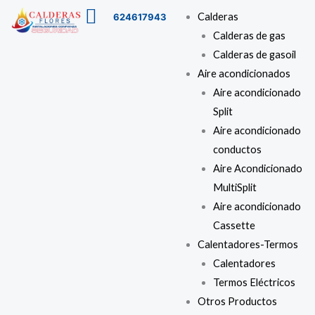
Ir
Buscar
Menú
Calderas
624617943
al
…
Calderas de gas
contenido
Calderas de gasoil
Aire acondicionados
Aire acondicionado
Split
Aire acondicionado
conductos
Aire Acondicionado
MultiSplit
Aire acondicionado
Cassette
Calentadores-Termos
Calentadores
Termos Eléctricos
Otros Productos