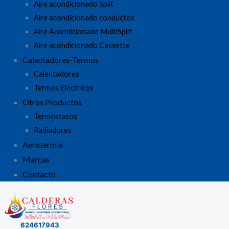
Aire acondicionado Split
Aire acondicionado conductos
Aire Acondicionado MultiSplit
Aire acondicionado Cassette
Calentadores-Termos
Calentadores
Termos Eléctricos
Otros Productos
Termostatos
Radiadores
Aerotermia
Marcas
Contacto
624617943