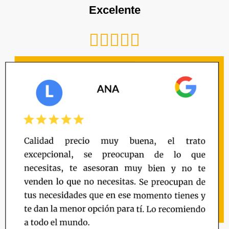
Excelente
Valorado





con
5
de
5