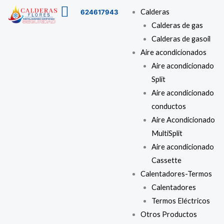
Ir
Buscar
Menú
Calderas
624617943
al
…
Calderas de gas
contenido
Calderas de gasoil
Aire acondicionados
Aire acondicionado
Split
Aire acondicionado
conductos
Aire Acondicionado
MultiSplit
Aire acondicionado
Cassette
Calentadores-Termos
Calentadores
Termos Eléctricos
Otros Productos