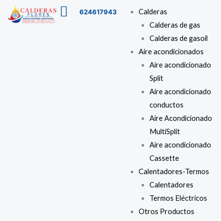
Ir
Buscar
Menú
Calderas
624617943
al
…
Calderas de gas
contenido
Calderas de gasoil
Aire acondicionados
Aire acondicionado
Split
Aire acondicionado
conductos
Aire Acondicionado
MultiSplit
Aire acondicionado
Cassette
Calentadores-Termos
Calentadores
Termos Eléctricos
Otros Productos