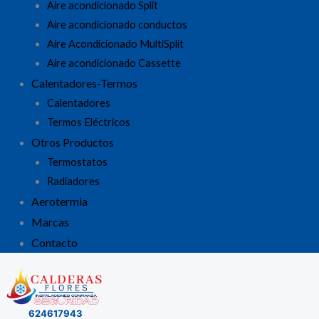
Aire acondicionado Split
Aire acondicionado conductos
Aire Acondicionado MultiSplit
Aire acondicionado Cassette
Calentadores-Termos
Calentadores
Termos Eléctricos
Otros Productos
Termostatos
Radiadores
Aerotermia
Marcas
Contacto
624617943