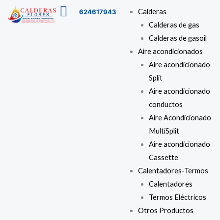
Ir
Buscar
Menú
Calderas
624617943
al
…
Calderas de gas
contenido
Calderas de gasoil
Aire acondicionados
Aire acondicionado
Split
Aire acondicionado
conductos
Aire Acondicionado
MultiSplit
Aire acondicionado
Cassette
Calentadores-Termos
Calentadores
Termos Eléctricos
Otros Productos