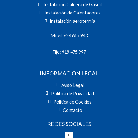
Instalación Caldera de Gasoil
Instalación de Calentadores
Instalación aerotermia
Móvil: 624 617 943
Fijo: 919 475 997
INFORMACIÓN LEGAL
Aviso Legal
Política de Privacidad
Política de Cookies
Contacto
REDES SOCIALES
Facebook
Twitter
Youtube