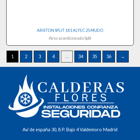
ARISTON SPLIT 1X1 ALYS C 25 MUDO
Aires acondicionado Split
1
2
3
4
…
34
35
36
→
Av/ de españa 30, 8 P. Bajo 4 Valdemoro Madrid