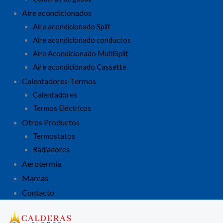
Aire acondicionados
Aire acondicionado Split
Aire acondicionado conductos
Aire Acondicionado MultiSplit
Aire acondicionado Cassette
Calentadores-Termos
Calentadores
Termos Eléctricos
Otros Productos
Termostatos
Radiadores
Aerotermia
Marcas
Contacto