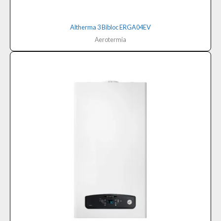
Altherma 3 Bibloc ERGA04EV
Aerotermia