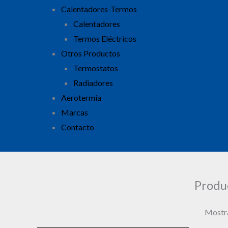
Calentadores-Termos
Calentadores
Termos Eléctricos
Otros Productos
Termostatos
Radiadores
Aerotermia
Marcas
Contacto
Produ
Mostra