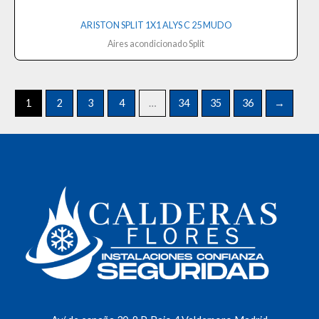
ARISTON SPLIT 1X1 ALYS C 25 MUDO
Aires acondicionado Split
1
2
3
4
…
34
35
36
→