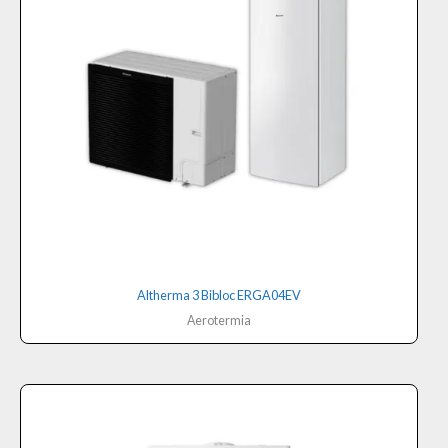
Altherma 3 Bibloc ERGA04EV
Aerotermia