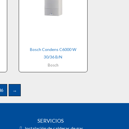
Bosch Condens C6000 W
30/36 B/N
Bosch
36
→
SERVICIOS
Instalación de calderas de gas