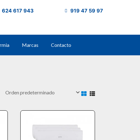
624 617 943
919 47 59 97
rmia
Marcas
Contacto