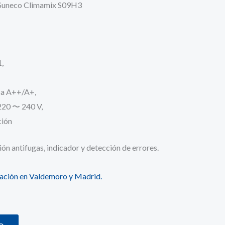
1 Suneco Climamix S09H3
,
ica A++/A+,
220 〜 240 V,
ción
ón antifugas, indicador y detección de errores.
alación en Valdemoro y Madrid.