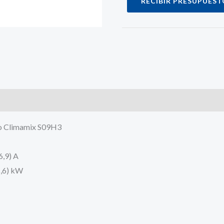
RECIBIR PRESUPUEST
eco Climamix S09H3
6,9) A
1,6) kW