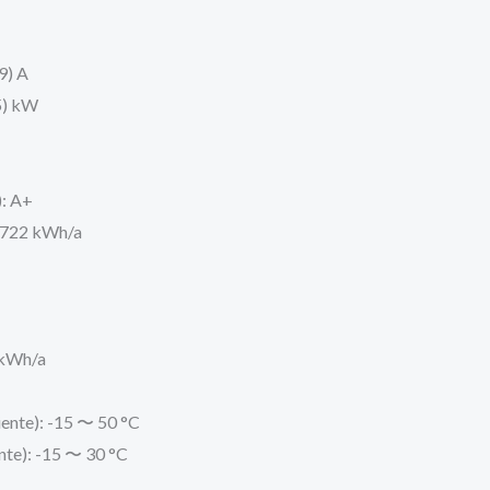
9) A
,5) kW
): A+
: 722 kWh/a
 kWh/a
ente): -15 〜 50 °C
nte): -15 〜 30 °C