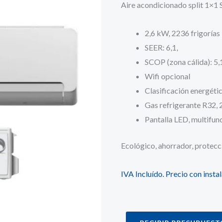
Aire acondicionado split 1×
2,6 kW, 2236 frigorías
SEER: 6,1,
SCOP (zona cálida): 5,1
Wifi opcional
Clasificación energét
Gas refrigerante R32, 
Pantalla LED, multifun
Ecológico, ahorrador, protecci
IVA Incluído. Precio con inst