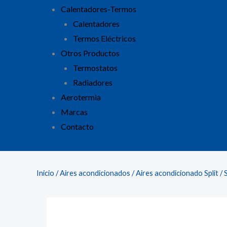
Calentadores-Termos
Calentadores
Termos Eléctricos
Otros Productos
Termostatos
Radiadores
Aerotermia
Marcas
Contacto
Inicio
/
Aires acondicionados
/
Aires acondicionado Split
/ 