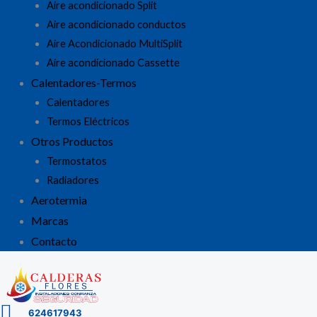
Aire acondicionado Split
Aire acondicionado conductos
Aire Acondicionado MultiSplit
Aire acondicionado Cassette
Calentadores-Termos
Calentadores
Termos Eléctricos
Otros Productos
Termostatos
Radiadores
Aerotermia
Marcas
Contacto
624617943