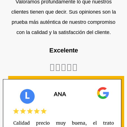
Valoramos profundamente lo que nuestros
clientes tienen que decir. Sus opiniones son la
prueba más auténtica de nuestro compromiso
con la calidad y la satisfacción del cliente.
Excelente
Valorado





con
5
de