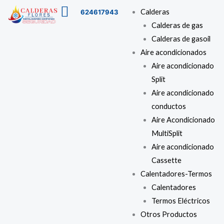
Ir
Menú
Calderas
624617943
al
Calderas de gas
contenido
Calderas de gasoil
Aire acondicionados
Aire acondicionado
Split
Aire acondicionado
conductos
Aire Acondicionado
MultiSplit
Aire acondicionado
Cassette
Calentadores-Termos
Calentadores
Termos Eléctricos
Otros Productos