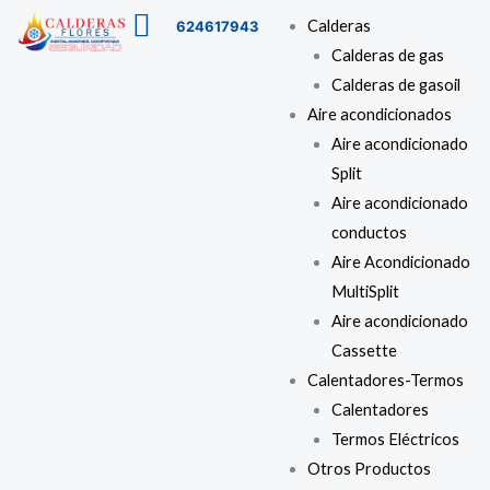
Ir
Buscar
Menú
Calderas
624617943
al
…
Calderas de gas
contenido
Calderas de gasoil
Aire acondicionados
Aire acondicionado
Split
Aire acondicionado
conductos
Aire Acondicionado
MultiSplit
Aire acondicionado
Cassette
Calentadores-Termos
Calentadores
Termos Eléctricos
Otros Productos