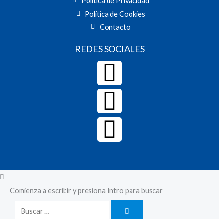
Política de Privacidad
Política de Cookies
Contacto
REDES SOCIALES
Facebook
Twitter
Youtube
Comienza a escribir y presiona Intro para buscar