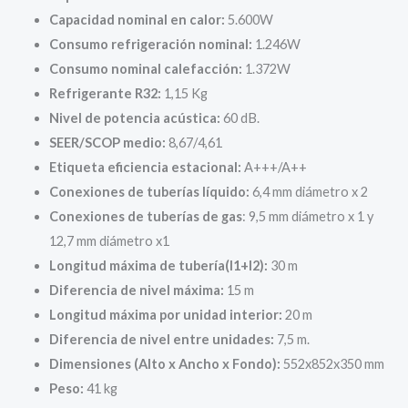
Capacidad nominal en calor:
5.600W
Consumo refrigeración nominal:
1.246W
Consumo nominal calefacción:
1.372W
Refrigerante R32:
1,15 Kg
Nivel de potencia acústica:
60 dB.
SEER/SCOP medio:
8,67/4,61
Etiqueta eficiencia estacional:
A+++/A++
Conexiones de tuberías líquido:
6,4 mm diámetro x 2
Conexiones de tuberías de gas
: 9,5 mm diámetro x 1 y
12,7 mm diámetro x1
Longitud máxima de tubería(l1+l2):
30 m
Diferencia de nivel máxima:
15 m
Longitud máxima por unidad interior:
20 m
Diferencia de nivel entre unidades:
7,5 m.
Dimensiones (Alto x Ancho x Fondo):
552x852x350 mm
Peso:
41 kg