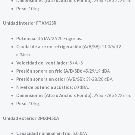
Dimensiones (Alto x Ancho x Fondo):
295x 778 x 272 mm.
Peso:
10 kg.
Unidad interior FTXM35R
Potencia:
3,5 kW/2.920 Frigorías.
Caudal de aire en refrigeración (A/B/SB):
11,3/6/4,2
m3/min.
Velocidad del ventilador:
5+A+S
Presión sonora en frío (A/B/SB):
45/29/19 dBA
Presión sonora en calor (A/B/SB):
39/28/20 dBA
Nivel de potencia acústica:
60 dBA.
Dimensiones (Alto x Ancho x Fondo):
295x 778 x 272 mm.
Peso:
10 kg.
Unidad exterior 2MXM50A
Capacidad nominal en frio:
5.000W