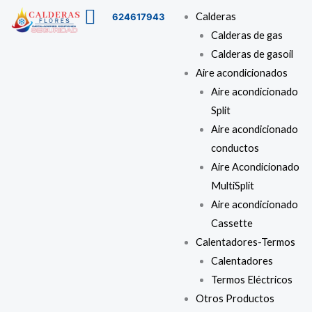
Ir
Menú
Calderas
624617943
al
Calderas de gas
contenido
Calderas de gasoil
Aire acondicionados
Aire acondicionado
Split
Aire acondicionado
conductos
Aire Acondicionado
MultiSplit
Aire acondicionado
Cassette
Calentadores-Termos
Calentadores
Termos Eléctricos
Otros Productos