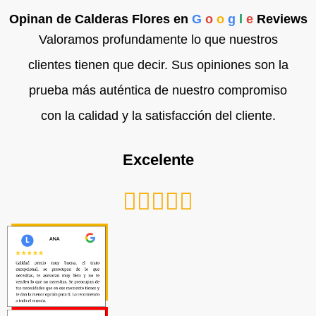
Opinan de Calderas Flores en
G
o
o
g
l
e
Reviews
Valoramos profundamente lo que nuestros
clientes tienen que decir. Sus opiniones son la
prueba más auténtica de nuestro compromiso
con la calidad y la satisfacción del cliente.
Excelente
Valorado





con
5