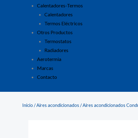
Calentadores-Termos
Calentadores
Termos Eléctricos
Otros Productos
Termostatos
Radiadores
Aerotermia
Marcas
Contacto
Inicio
/
Aires acondicionados
/
Aires acondicionados Cond