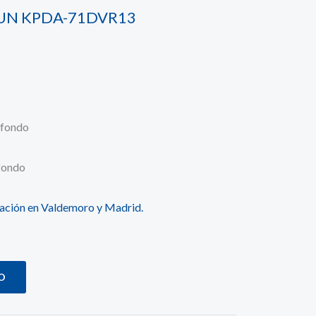
UN KPDA-71DVR13
/fondo
fondo
alación en Valdemoro y Madrid.
O