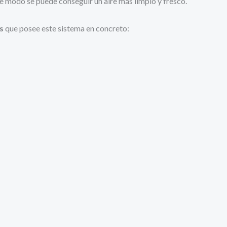
te modo se puede conseguir un aire más limpio y fresco.
s
que posee este sistema en concreto: