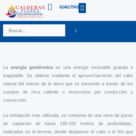
Ir
Buscar
Menú
624617943
Aire acondicionados
Calentadores-Termos
Otros Productos
al
…
contenido
BUSCAR
Buscar
La
energía geotérmica
es una energía renovable​ gratuita e
inagotable. Se obtiene mediante el aprovechamiento del calor
natural del interior de la tierra que se transmite a través de los
cuerpos de roca caliente o reservorios por conducción y
convección.
La instalación mas utilizada, se compone de una serie de pozos
de captación de hasta 140-150 metros de profundidad.,
realizados en el terreno, donde disipamos el calor o el frío que