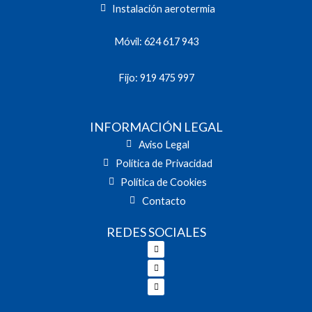
Instalación aerotermia
Móvil: 624 617 943
Fijo: 919 475 997
INFORMACIÓN LEGAL
Aviso Legal
Política de Privacidad
Política de Cookies
Contacto
REDES SOCIALES
Facebook
Twitter
Youtube